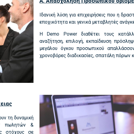
Α. Απασχόληση Προσωπικού ορισμέ
Ιδανική λύση για επιχειρήσεις που η δρα
εποχικότητα και γενικά μεταβλητές ανάγκε
Η Demo Power διαθέτει τους κατάλλ
αναζήτηση, επιλογή, εκπαίδευση πρόσληψ
μεγάλου όγκου προσωπικού απαλλάσσο
χρονοβόρες διαδικασίες, σπατάλη πόρων κ
κειας
ουν τη δυναμική
ων πωλητών &
ύς στόχους σε